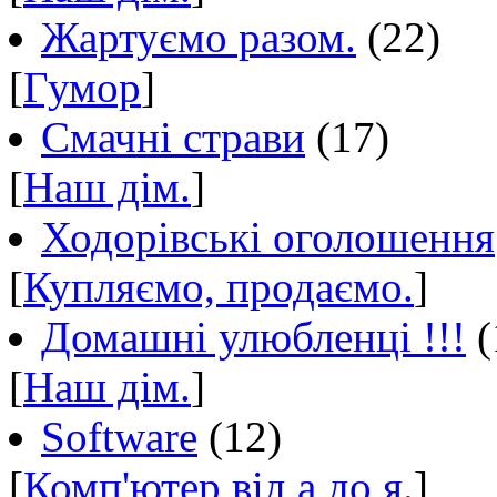
Жартуємо разом.
(22)
[
Гумор
]
Смачні страви
(17)
[
Наш дім.
]
Ходорівські оголошення
[
Купляємо, продаємо.
]
Домашні улюбленці !!!
(
[
Наш дім.
]
Software
(12)
[
Комп'ютер від а до я.
]