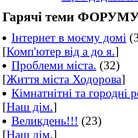
Гарячі теми ФОРУМ
Інтернет в моєму домі
(
[
Комп'ютер від а до я.
]
Проблеми міста.
(32)
[
Життя міста Ходорова
]
Кімнатнітні та городні р
[
Наш дім.
]
Великдень!!!
(23)
[
Наш дім.
]