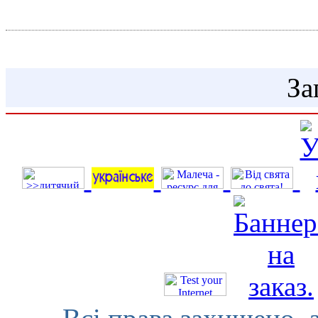
Гороско
За