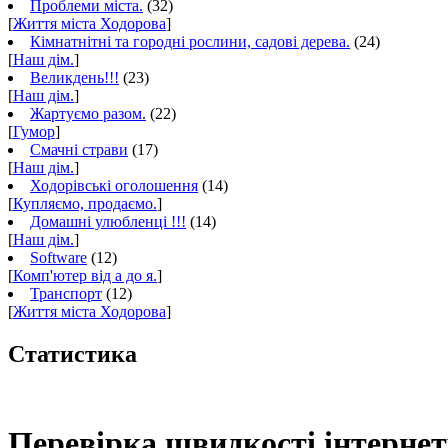
Проблеми міста.
(32)
[
Життя міста Ходорова
]
Кімнатнітні та городні рослини, садові дерева.
(24)
[
Наш дім.
]
Великдень!!!
(23)
[
Наш дім.
]
Жартуємо разом.
(22)
[
Гумор
]
Смачні страви
(17)
[
Наш дім.
]
Ходорівські оголошення
(14)
[
Купляємо, продаємо.
]
Домашні улюбленці !!!
(14)
[
Наш дім.
]
Software
(12)
[
Комп'ютер від а до я.
]
Транспорт
(12)
[
Життя міста Ходорова
]
Статистика
Перевірка швидкості інтернет