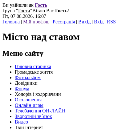
Ви увійшли як
Гость
Група
"
Гости
"
Вітаю Вас
Гость
!
Пт, 07.08.2026, 16:07
Головна
|
Мій профіль
|
Реєстрація
|
Вихід
|
Вхід
|
RSS
Місто над ставом
Меню сайту
Головна сторінка
Громадське життя
Фотоальбом
Довідники
Форум
Ходорів і ходорівчани
Оголошення
Онлайн игры
Телебачення ОН-ЛАЙН
Зворотній зв`язок
Видео
Твій інтернет