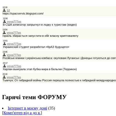
Гарячі теми ФОРУМУ
Інтернет в моєму домі
(35)
[
Комп'ютер від а до я.
]