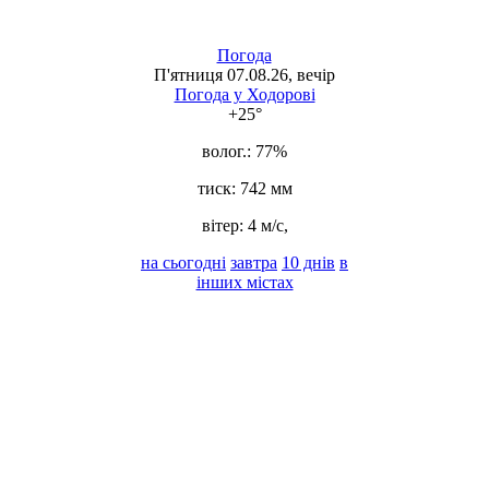
Погода
П'ятниця 07.08.26, вечір
Погода у
Ходорові
+25°
волог.:
77%
тиск:
742 мм
вітер:
4 м/с,
на сьогодні
завтра
10 днів
в
інших містах