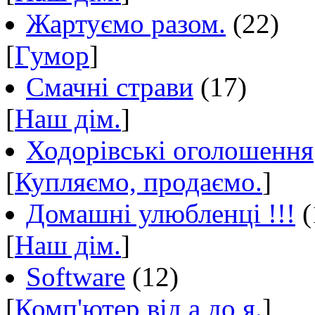
Жартуємо разом.
(22)
[
Гумор
]
Смачні страви
(17)
[
Наш дім.
]
Ходорівські оголошення
[
Купляємо, продаємо.
]
Домашні улюбленці !!!
(
[
Наш дім.
]
Software
(12)
[
Комп'ютер від а до я.
]