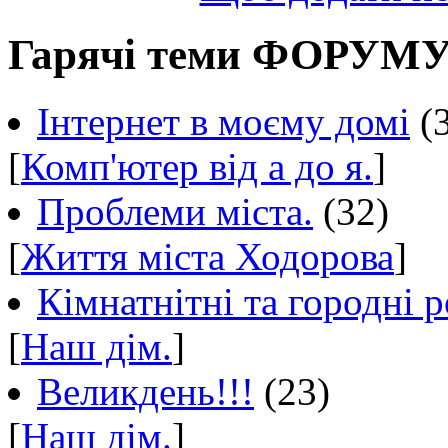
Гарячі теми ФОРУМ
Інтернет в моєму домі
(
[
Комп'ютер від а до я.
]
Проблеми міста.
(32)
[
Життя міста Ходорова
]
Кімнатнітні та городні р
[
Наш дім.
]
Великдень!!!
(23)
[
Наш дім.
]